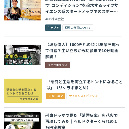
で"コンディション"を追求するライフサ
イエンス系スタートアップでのスポーツ
管理栄養士の仕事
AuB株式会社
キャリア
理系の仕事について
【理系偉人】1000円札の顔 北里柴三郎っ
て何者？生い立ちから功績まで10分動画
解説！
リケラボキッズ
「研究と生活を両立するヒントになること
ば」（リケラボまとめ）
研究・論文
サイエンストピックス
刑事ドラマで見た「硝煙反応」を花火で
再現してみた│ヘルドクターくられの１
万円実験室