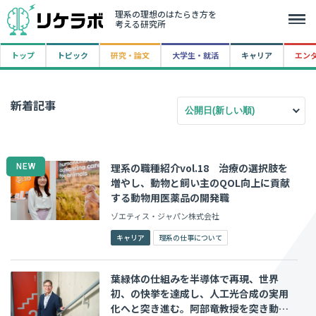
理系の理想のはたらき方を
考える研究所
トップ
トピック
研究・論文
大学生・就活
キャリア
エン
新着記事
理系の職種紹介vol.18 治療の選択肢を
増やし、動物と飼い主のQOL向上に貢献
する動物用医薬品の開発職
ゾエティス・ジャパン株式会社
キャリア
理系の仕事について
葉緑体の仕組みを半導体で再現、世界
初、の快挙を達成し、人工光合成の実用
化へと突き進む。阿部竜教授を突き動か