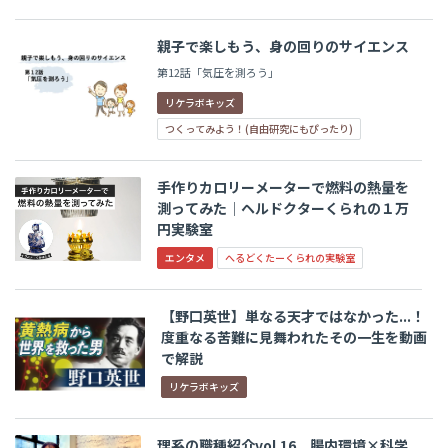
親子で楽しもう、身の回りのサイエンス
第12話「気圧を測ろう」
リケラボキッズ
つくってみよう！(自由研究にもぴったり)
手作りカロリーメーターで燃料の熱量を
測ってみた│ヘルドクターくられの１万
円実験室
エンタメ
へるどくたーくられの実験室
【野口英世】単なる天才ではなかった...！
度重なる苦難に見舞われたその一生を動画
で解説
リケラボキッズ
理系の職種紹介vol.16 腸内環境×科学