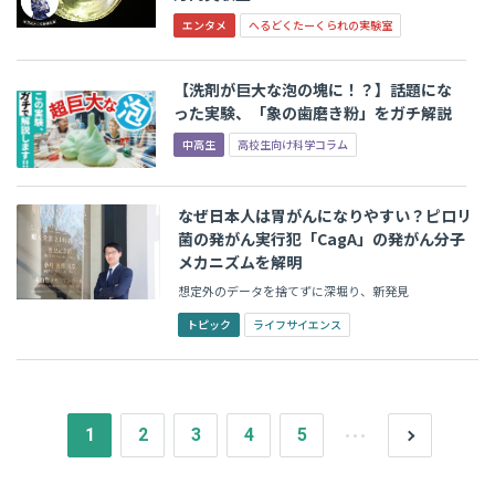
エンタメ
へるどくたーくられの実験室
【洗剤が巨大な泡の塊に！？】話題にな
った実験、「象の歯磨き粉」をガチ解説
中高生
高校生向け科学コラム
なぜ日本人は胃がんになりやすい？ピロリ
菌の発がん実行犯「CagA」の発がん分子
メカニズムを解明
想定外のデータを捨てずに深堀り、新発見
トピック
ライフサイエンス
1
2
3
4
5