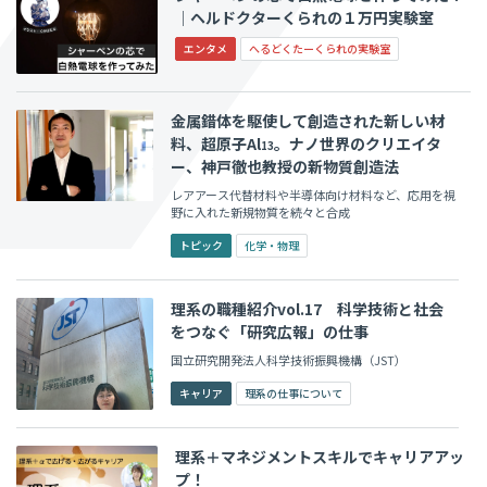
│ヘルドクターくられの１万円実験室
エンタメ
へるどくたーくられの実験室
金属錯体を駆使して創造された新しい材
料、超原子Al
。ナノ世界のクリエイタ
13
ー、神戸徹也教授の新物質創造法
レアアース代替材料や半導体向け材料など、応用を視
野に入れた新規物質を続々と合成
トピック
化学・物理
理系の職種紹介vol.17 科学技術と社会
をつなぐ「研究広報」の仕事
国立研究開発法人科学技術振興機構（JST）
キャリア
理系の仕事について
理系＋マネジメントスキルでキャリアアッ
プ！