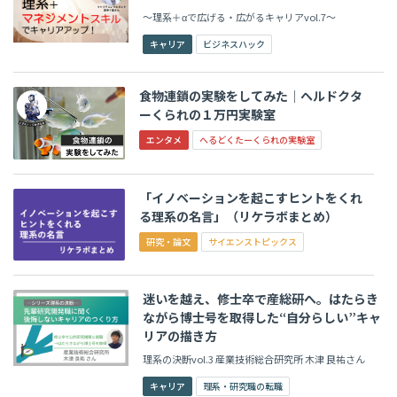
～理系＋αで広げる・広がるキャリアvol.7〜
キャリア
ビジネスハック
食物連鎖の実験をしてみた│ヘルドクタ
ーくられの１万円実験室
エンタメ
へるどくたーくられの実験室
「イノベーションを起こすヒントをくれ
る理系の名言」（リケラボまとめ）
研究・論文
サイエンストピックス
迷いを越え、修士卒で産総研へ。はたらき
ながら博士号を取得した“自分らしい”キャ
リアの描き方
理系の決断vol.3 産業技術総合研究所 木津 良祐さん
キャリア
理系・研究職の転職