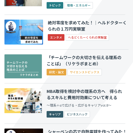
す「世の中を救いたい」想い
トピック
環境・エネルギー
絶対零度を求めてみた！│ヘルドクターく
られの１万円実験室
エンタメ
へるどくたーくられの実験室
「チームワークの大切さを伝える理系の
ことば」（リケラボまとめ）
研究・論文
サイエンストピックス
MBA取得を検討中の理系の方へ 得られ
るスキルと費用対効果について考える
～理系＋αで広げる・広がるキャリアvol.8〜
キャリア
ビジネスハック
シャーペンの芯で白熱電球を作ってみた！