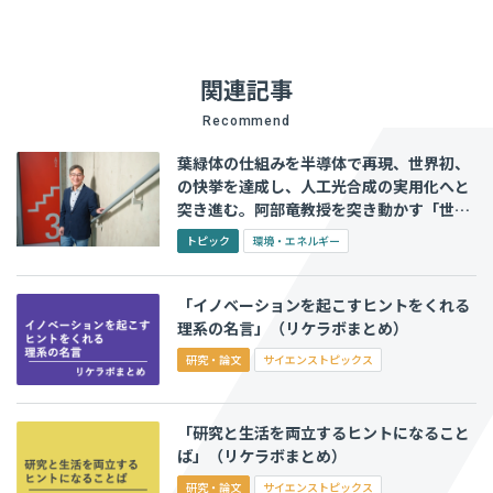
関連記事
Recommend
葉緑体の仕組みを半導体で再現、世界初、
の快挙を達成し、人工光合成の実用化へと
突き進む。阿部竜教授を突き動かす「世の
中を救いたい」想い
トピック
環境・エネルギー
「イノベーションを起こすヒントをくれる
理系の名言」（リケラボまとめ）
研究・論文
サイエンストピックス
「研究と生活を両立するヒントになること
ば」（リケラボまとめ）
研究・論文
サイエンストピックス