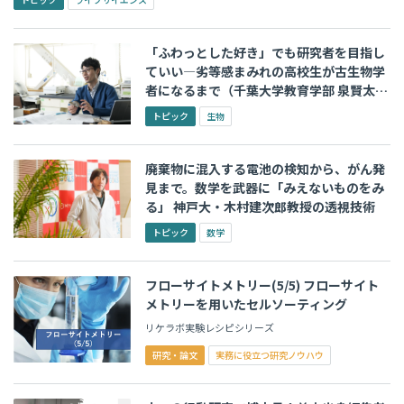
「ふわっとした好き」でも研究者を目指し
ていい―劣等感まみれの高校生が古生物学
者になるまで（千葉大学教育学部 泉賢太郎
准教授）
トピック
生物
廃棄物に混入する電池の検知から、がん発
見まで。数学を武器に「みえないものをみ
る」 神戸大・木村建次郎教授の透視技術
トピック
数学
フローサイトメトリー(5/5) フローサイト
メトリーを用いたセルソーティング
リケラボ実験レシピシリーズ
研究・論文
実務に役立つ研究ノウハウ