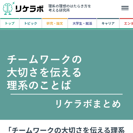
理系の理想のはたらき方を
考える研究所
トップ
トピック
研究・論文
大学生・就活
キャリア
エン
「チームワークの大切さを伝える理系