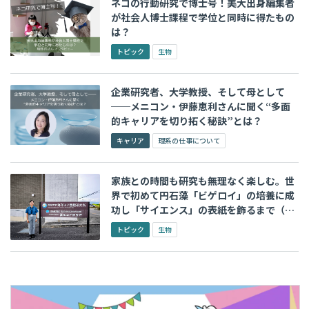
ネコの行動研究で博士号！美大出身編集者
が社会人博士課程で学位と同時に得たもの
は？
トピック
生物
企業研究者、大学教授、そして母として
──メニコン・伊藤恵利さんに聞く“多面
的キャリアを切り拓く秘訣”とは？
キャリア
理系の仕事について
家族との時間も研究も無理なく楽しむ。世
界で初めて円石藻「ビゲロイ」の培養に成
功し「サイエンス」の表紙を飾るまで（高
知大学 海洋コア国際研究所 萩野恭子先生）
トピック
生物