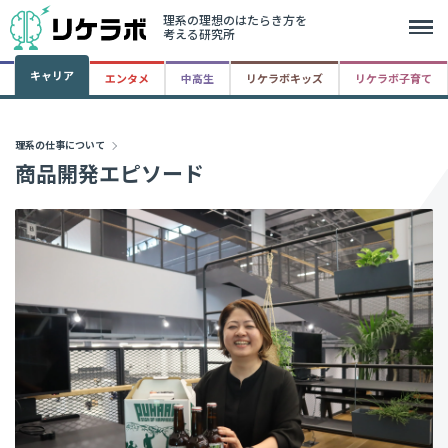
理系の理想のはたらき方を
考える研究所
キャリア
エンタメ
中高生
リケラボキッズ
リケラボ子育て
理系の仕事について
商品開発エピソード