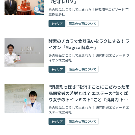
『ビオレＵＶ』
あの製品はこうして生まれた！研究開発エピソード 花
王株式会社
キャリア
理系の仕事について
酵素のチカラで食器洗いをラクにする！ ラ
イオン「Magica 酵素＋」
あの製品はこうして生まれた！ 研究開発エピソード ラ
イオン株式会社
キャリア
理系の仕事について
“消臭剤っぽさ”を消すことにこだわった商
品開発者の苦労とは？ エステーの“気くば
り女子のトイレミスト”こと『消臭力 トイ
レ用 携帯タイプ』
あの製品はこうして生まれた！ 研究開発エピソード エ
ステー株式会社
キャリア
理系の仕事について