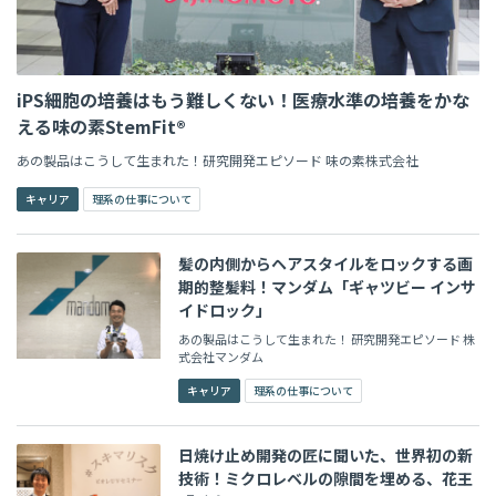
iPS細胞の培養はもう難しくない！医療水準の培養をかな
える味の素StemFit®
あの製品はこうして生まれた！研究開発エピソード 味の素株式会社
キャリア
理系の仕事について
髪の内側からヘアスタイルをロックする画
期的整髪料！マンダム「ギャツビー インサ
イドロック」
あの製品はこうして生まれた！ 研究開発エピソード 株
式会社マンダム
キャリア
理系の仕事について
日焼け止め開発の匠に聞いた、世界初の新
技術！ミクロレベルの隙間を埋める、花王