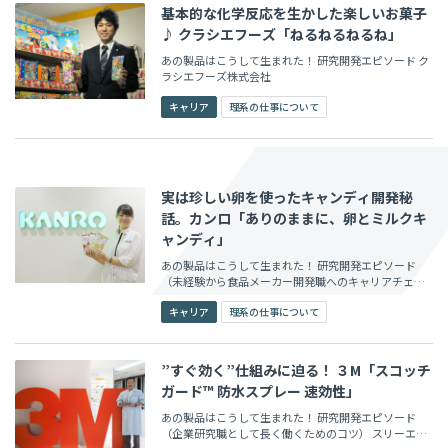
基本的な化学反応を生かした楽しいお菓子
♪ クラシエフーズ「ねるねるねるね」
あの製品はこうして生まれた！ 研究開発エピソード ク
ラシエフーズ株式会社
キャリア
理系の仕事について
実は珍しい卵を使ったキャンディ開発秘
話。カンロ「ありのままに、卵とミルクキ
ャンディ」
あの製品はこうして生まれた！ 研究開発エピソード
（未経験から食品メーカー開発職へのキャリアチェン
ジ） カンロ株式会社
キャリア
理系の仕事について
”すぐ効く”仕組みに迫る！ ３M「スコッチ
ガード™ 防水スプレー 速効性」
あの製品はこうして生まれた！ 研究開発エピソード
（企業研究職として長く働くためのコツ） スリーエム