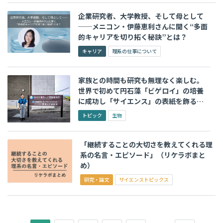
企業研究者、大学教授、そして母として
──メニコン・伊藤恵利さんに聞く“多面
的キャリアを切り拓く秘訣”とは？
キャリア
理系の仕事について
家族との時間も研究も無理なく楽しむ。
世界で初めて円石藻「ビゲロイ」の培養
に成功し「サイエンス」の表紙を飾るま
で（高知大学 海洋コア国際研究所 萩野恭
トピック
生物
子先生）
「継続することの大切さを教えてくれる理
系の名言・エピソード」（リケラボまと
め）
研究・論文
サイエンストピックス