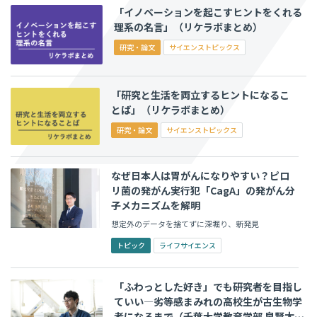
「イノベーションを起こすヒントをくれる
理系の名言」（リケラボまとめ）
研究・論文
サイエンストピックス
「研究と生活を両立するヒントになるこ
とば」（リケラボまとめ）
研究・論文
サイエンストピックス
なぜ日本人は胃がんになりやすい？ピロ
リ菌の発がん実行犯「CagA」の発がん分
子メカニズムを解明
想定外のデータを捨てずに深堀り、新発見
トピック
ライフサイエンス
「ふわっとした好き」でも研究者を目指し
ていい―劣等感まみれの高校生が古生物学
者になるまで（千葉大学教育学部 泉賢太郎