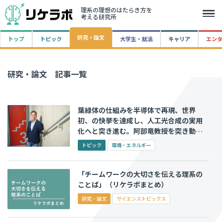
理系の理想のはたらき方を
考える研究所
研究・論文
トップ
トピック
大学生・就活
キャリア
エン
研究・論文 記事一覧
葉緑体の仕組みを半導体で再現、世界
初、の快挙を達成し、人工光合成の実用
化へと突き進む。阿部竜教授を突き動か
す「世の中を救いたい」想い
トピック
環境・エネルギー
「チームワークの大切さを伝える理系の
ことば」（リケラボまとめ）
研究・論文
サイエンストピックス