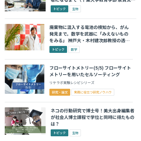
准教授）
トピック
生物
廃棄物に混入する電池の検知から、がん
発見まで。数学を武器に「みえないもの
をみる」 神戸大・木村建次郎教授の透視
技術
トピック
数学
フローサイトメトリー(5/5) フローサイト
メトリーを用いたセルソーティング
リケラボ実験レシピシリーズ
研究・論文
実務に役立つ研究ノウハウ
ネコの行動研究で博士号！美大出身編集者
が社会人博士課程で学位と同時に得たもの
は？
トピック
生物