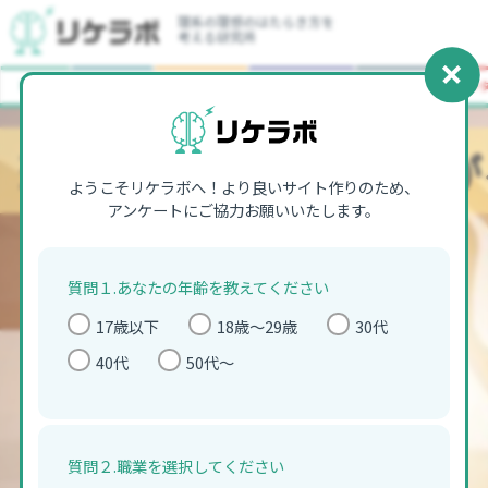
理系の理想のはたらき方を
考える研究所
トップ
トピック
研究・論文
大学生・就活
キャリア
エン
ようこそリケラボへ！より良いサイト作りのため、
アンケートにご協力お願いいたします。
質問１.あなたの年齢を教えてください
17歳以下
18歳〜29歳
30代
40代
50代～
質問２.職業を選択してください