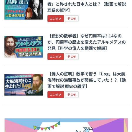
者」と称された日本人とは？【動画で解説
理系の雑学】
エンタメ
その他
【伝説の数学者】なぜ円周率は3.14なの
か、円周率の歴史を変えたアルキメデスの
発見【科学の偉人を動画で解説】
エンタメ
その他
【偉人の証明】数学で習う「Log」は大航
海時代の海難事故が関係していた！？【動
画で解説 歴史の雑学】
エンタメ
その他