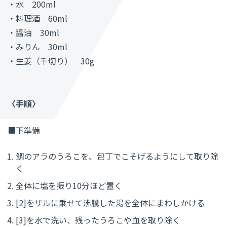
・水
200ml
・料理酒
60ml
・醤油
30ml
・みりん
30ml
・生姜（千切り）
30g
〈手順〉
■下準備
鯛のアラのうろこを、包丁でこそげるようにして取り除
く
全体に塩を振り
10
分ほど置く
[2]
をザルに乗せて沸騰した湯を全体にまわしかける
[3]
を水で洗い、残ったうろこや血を取り除く