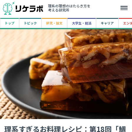
理系の理想のはたらき方を
考える研究所
トップ
トピック
研究・論文
大学生・就活
キャリア
エン
理系すぎるお料理レシピ：第18回「鯛