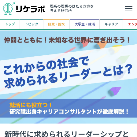
理系の理想のはたらき方を
考える研究所
トップ
トピック
研究・論文
大学生・就活
キャリア
エン
新時代に求められるリーダーシップと