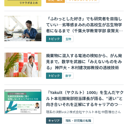
「ふわっとした好き」でも研究者を目指し
ていい―劣等感まみれの高校生が古生物学
者になるまで（千葉大学教育学部 泉賢太郎
准教授）
トピック
生物
廃棄物に混入する電池の検知から、がん発
見まで。数学を武器に「みえないものをみ
る」 神戸大・木村建次郎教授の透視技術
トピック
数学
『Yakult（ヤクルト）1000』を生んだヤク
ルト本社開発部担当課長が語る、“迷い”と
向き合いそれを正解にするキャリアのつく
り方
理系の決断vol.2 株式会社ヤクルト本社 中田 雅也さん
キャリア
理系・研究職の転職