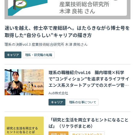
迷いを越え、修士卒で産総研へ。はたらきながら博士号を
取得した“自分らしい”キャリアの描き方
理系の決断vol.3 産業技術総合研究所 木津 良祐さん
キャリア
理系・研究職の転職
理系の職種紹介vol.16 腸内環境×科学
で"コンディション"を追求するライフサイ
エンス系スタートアップでのスポーツ管理
栄養士の仕事
AuB株式会社
キャリア
理系の仕事について
「研究と生活を両立するヒントになること
ば」（リケラボまとめ）
研究・論文
サイエンストピックス