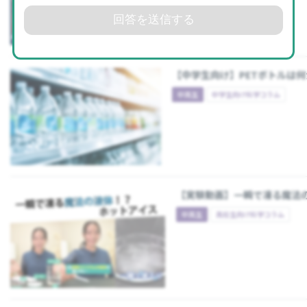
回答を送信する
【中学生向け】PETボトルは
中高生
中学生向け科学コラム
【実験動画】一瞬で凍る魔法
中高生
高校生向け科学コラム