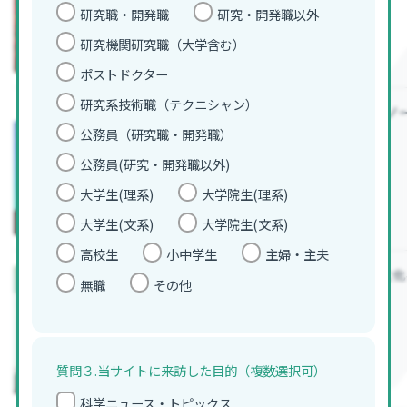
研究職・開発職
研究・開発職以外
研究機関研究職（大学含む）
ポストドクター
研究系技術職（テクニシャン）
【日本の偉人】日本人初のノ
解説】
公務員（研究職・開発職）
中高生
高校生向け科学コラム
公務員(研究・開発職以外)
大学生(理系)
大学院生(理系)
大学生(文系)
大学院生(文系)
高校生
小中学生
主婦・主夫
【中学生向け】原子の構造と化
無職
その他
中高生
中学生向け科学コラム
質問３.当サイトに来訪した目的（複数選択可）
科学ニュース・トピックス