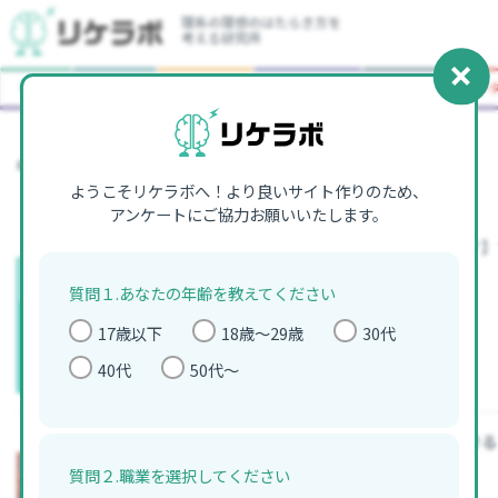
理系の理想のはたらき方を
考える研究所
トップ
トピック
研究・論文
大学生・就活
キャリア
エン
中高生 記事一覧
ようこそリケラボへ！より良いサイト作りのため、
アンケートにご協力お願いいたします。
【洗剤が巨大な泡の塊に！？】
チ解説
質問１.あなたの年齢を教えてください
中高生
高校生向け科学コラム
17歳以下
18歳〜29歳
30代
40代
50代～
【科学の秋】紅葉はなぜ起きる
質問２.職業を選択してください
中高生
高校生向け科学コラム