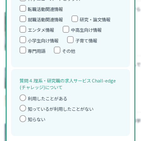
転職活動関連情報
【直感で騙される】数学者すら
題」が面白い【動画で解説】
就職活動関連情報
研究・論文情報
エンタメ
その他
エンタメ情報
中高生向け情報
小学生向け情報
子育て情報
専門用語
その他
硫酸実験4選 砂糖が膨らんで
説、話題の実験】
質問４.理系・研究職の求人サービス Chall-edge
中高生
高校生向け科学コラム
(チャレッジ)について
利用したことがある
知っているが利用したことがない
知らない
【博物館訪問動画】芸術と科学
直結）に潜入！
エンタメ
博物館訪問記