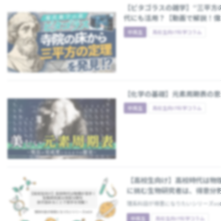
【ピタゴラスの雑学】“三平方
代にも活用？【動画で解説！偉
中高生
高校生向け科学コラム
【化学の基礎】元素周期表の意
中高生
高校生向け科学コラム
【高校生向け】高校時代は物
に挑む生物研究者は、得意分
理系科目が得意になりたいシリーズvol
中高生
高校生向け科学コラム