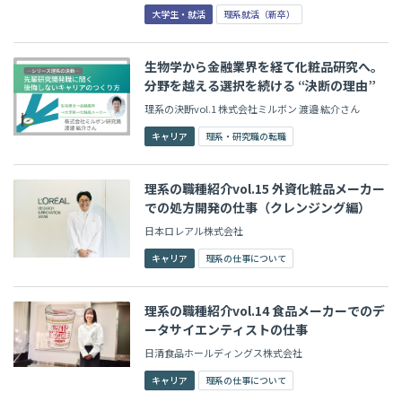
大学生・就活
理系就活（新卒）
生物学から金融業界を経て化粧品研究へ。
分野を越える選択を続ける “決断の理由”
理系の決断vol.1 株式会社ミルボン 渡邉 紘介さん
キャリア
理系・研究職の転職
理系の職種紹介vol.15 外資化粧品メーカー
での処方開発の仕事（クレンジング編）
日本ロレアル株式会社
キャリア
理系の仕事について
理系の職種紹介vol.14 食品メーカーでのデ
ータサイエンティストの仕事
日清食品ホールディングス株式会社
キャリア
理系の仕事について