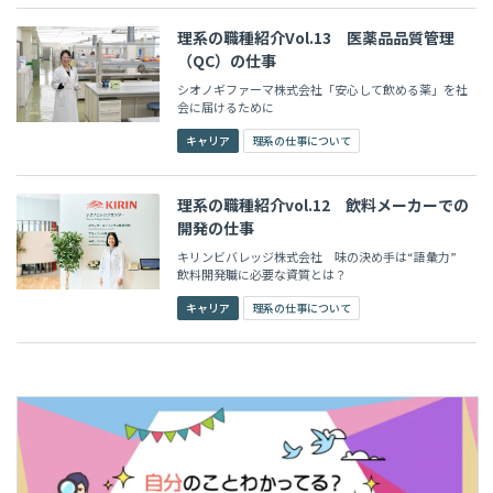
理系の職種紹介Vol.13 医薬品品質管理
（QC）の仕事
シオノギファーマ株式会社「安心して飲める薬」を社
会に届けるために
キャリア
理系の仕事について
理系の職種紹介vol.12 飲料メーカーでの
開発の仕事
キリンビバレッジ株式会社 味の決め手は“語彙力”
飲料開発職に必要な資質とは？
キャリア
理系の仕事について