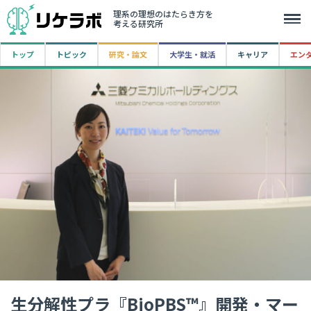
理系の理想のはたらき方を
考える研究所
トップ
トピック
研究・論文
大学生・就活
キャリア
エン
生分解性プラ『BioPBS™』開発・マー