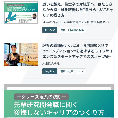
迷いを越え、修士卒で産総研へ。はたらき
ながら博士号を取得した“自分らしい”キャ
リアの描き方
理系の決断vol.3 産業技術総合研究所 木津 良祐さん
キャリア
理系・研究職の転職
理系の職種紹介vol.16 腸内環境×科学
で"コンディション"を追求するライフサイ
エンス系スタートアップでのスポーツ管理
栄養士の仕事
AuB株式会社
キャリア
理系の仕事について