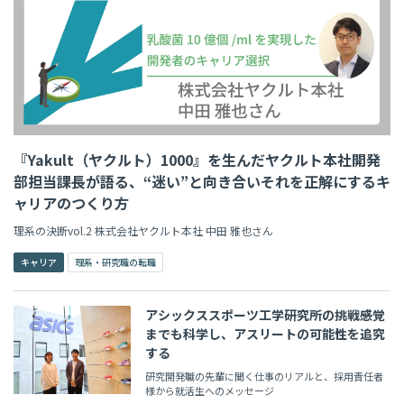
『Yakult（ヤクルト）1000』を生んだヤクルト本社開発
部担当課長が語る、“迷い”と向き合いそれを正解にするキ
ャリアのつくり方
理系の決断vol.2 株式会社ヤクルト本社 中田 雅也さん
キャリア
理系・研究職の転職
アシックススポーツ工学研究所の挑戦――感覚
までも科学し、アスリートの可能性を追究
する
研究開発職の先輩に聞く仕事のリアルと、採用責任者
様から就活生へのメッセージ