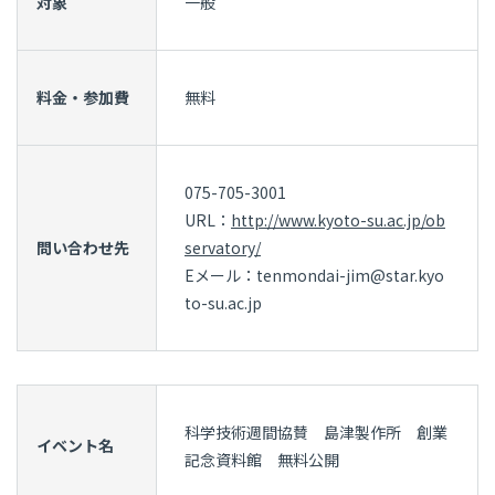
対象
一般
料金・参加費
無料
075-705-3001
URL：
http://www.kyoto-su.ac.jp/ob
問い合わせ先
servatory/
Eメール：tenmondai-jim@star.kyo
to-su.ac.jp
科学技術週間協賛 島津製作所 創業
イベント名
記念資料館 無料公開