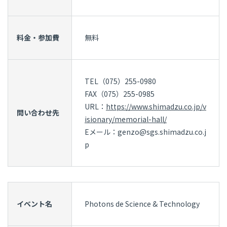
料金・参加費
無料
TEL（075）255-0980
FAX（075）255-0985
URL：
https://www.shimadzu.co.jp/v
問い合わせ先
isionary/memorial-hall/
Eメール：genzo@sgs.shimadzu.co.j
p
イベント名
Photons de Science & Technology