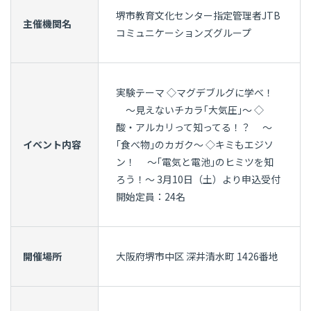
堺市教育文化センター指定管理者JTB
主催機関名
コミュニケーションズグループ
実験テーマ ◇マグデブルグに学べ！
～見えないチカラ｢大気圧｣～ ◇
酸・アルカリって知ってる！？ ～
イベント内容
｢食べ物｣のカガク～ ◇キミもエジソ
ン！ ～｢電気と電池｣のヒミツを知
ろう！～ 3月10日（土）より申込受付
開始定員：24名
開催場所
大阪府堺市中区 深井清水町 1426番地