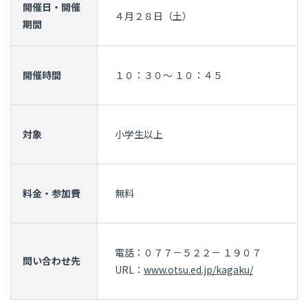
開催日・開催
４月２８日（土）
期間
開催時間
１０：３０～ １０：４５
対象
小学生以上
料金・参加費
無料
電話：０７７－５２２－ １９０７
問い合わせ先
URL：
www.otsu.ed.jp/kagaku/