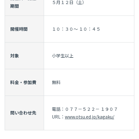
５月１２日（土）
期間
開催時間
１０：３０～ １０：４５
対象
小学生以上
料金・参加費
無料
電話：０７７－５２２－ １９０７
問い合わせ先
URL：
www.otsu.ed.jp/kagaku/