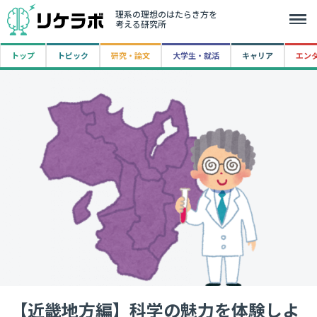
理系の理想のはたらき方を
考える研究所
トップ
トピック
研究・論文
大学生・就活
キャリア
エン
【近畿地方編】科学の魅力を体験しよ