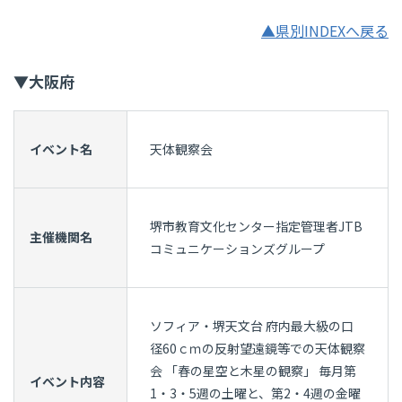
▲県別INDEXへ戻る
▼大阪府
イベント名
天体観察会
堺市教育文化センター指定管理者JTB
主催機関名
コミュニケーションズグループ
ソフィア・堺天文台 府内最大級の口
径60ｃｍの反射望遠鏡等での天体観察
会 「春の星空と木星の観察」 毎月第
イベント内容
1・3・5週の土曜と、第2・4週の金曜