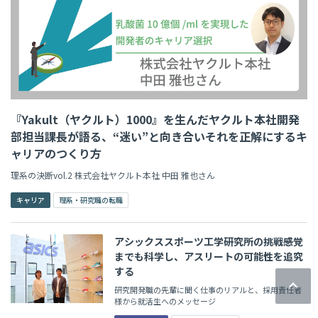
『Yakult（ヤクルト）1000』を生んだヤクルト本社開発
部担当課長が語る、“迷い”と向き合いそれを正解にするキ
ャリアのつくり方
理系の決断vol.2 株式会社ヤクルト本社 中田 雅也さん
キャリア
理系・研究職の転職
アシックススポーツ工学研究所の挑戦――感覚
までも科学し、アスリートの可能性を追究
する
研究開発職の先輩に聞く仕事のリアルと、採用責任者
様から就活生へのメッセージ