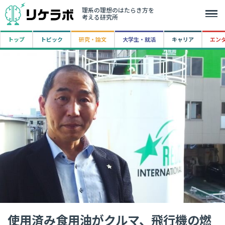
理系の理想のはたらき方を
考える研究所
トップ
トピック
研究・論文
大学生・就活
キャリア
エン
使用済み食用油がクルマ、飛行機の燃