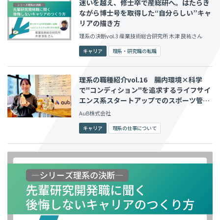
迷いを越え、修士卒で産総研へ。はたらき
ながら博士号を取得した“自分らしい”キャ
リアの描き方
理系の決断vol.3 産業技術総合研究所 木津 良祐さん
キャリア
理系・研究職の転職
理系の職種紹介vol.16 腸内環境×科学
で"コンディション"を追求するライフサイ
エンス系スタートアップでのスポーツ管理
栄養士の仕事
AuB株式会社
キャリア
理系の仕事について