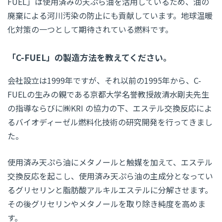
FUEL」は使用済みの天ぷら油を活用しているため、油の
廃棄による河川汚染の防止にも貢献しています。地球温暖
化対策の一つとして期待されている燃料です。
「C-FUEL」の製造方法を教えてください。
会社設立は1999年ですが、それ以前の1995年から、C-
FUELの生みの親である京都大学名誉教授故清水剛夫先生
の指導ならびに㈱KRI の協力の下、エステル交換反応によ
るバイオディーゼル燃料化技術の研究開発を行ってきまし
た。
使用済み天ぷら油にメタノールと触媒を加えて、エステル
交換反応を起こし、使用済み天ぷら油の主成分となってい
るグリセリンと脂肪酸アルキルエステルに分解させます。
その後グリセリンやメタノールを取り除き純度を高めま
す。