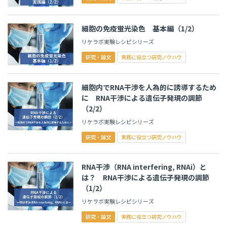
細胞の免疫蛍光染色 基本編（1/2）
リケラボ実験レシピシリーズ
研究・論文
実務に役立つ研究ノウハウ
細胞内でRNA干渉を人為的に誘導するため
に RNA干渉による遺伝子発現の調節
（2/2）
リケラボ実験レシピシリーズ
研究・論文
実務に役立つ研究ノウハウ
RNA干渉（RNA interfering, RNAi）と
は？ RNA干渉による遺伝子発現の調節
（1/2）
リケラボ実験レシピシリーズ
研究・論文
実務に役立つ研究ノウハウ