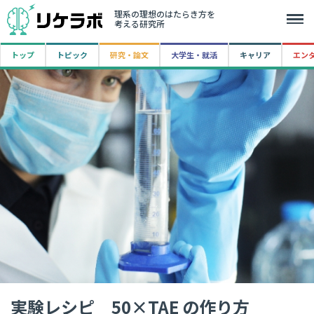
理系の理想のはたらき方を
考える研究所
トップ
トピック
研究・論文
大学生・就活
キャリア
エン
実験レシピ 50×TAE の作り方