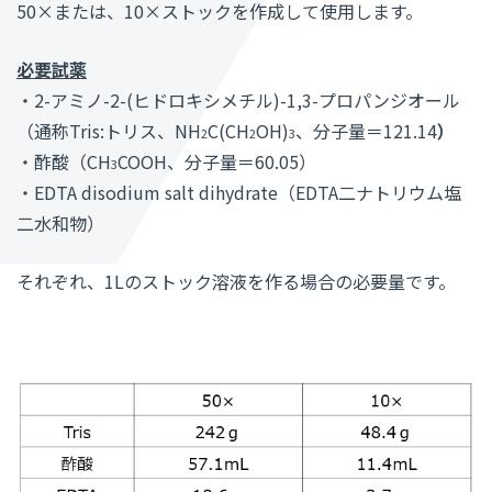
50×または、10×ストックを作成して使用します。
必要試薬
・2-アミノ-2-(ヒドロキシメチル)-1,3-プロパンジオール
（通称Tris:トリス、NH
C(CH
OH)
、分子量＝121.14
）
2
2
3
・酢酸（CH
COOH、分子量＝60.05）
3
・EDTA disodium salt dihydrate（EDTA二ナトリウム塩
二水和物）
それぞれ、1Lのストック溶液を作る場合の必要量です。