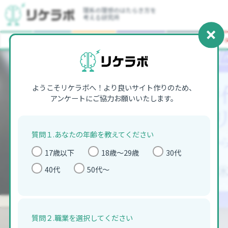
理系の理想のはたらき方を
考える研究所
トップ
トピック
研究・論文
大学生・就活
キャリア
エン
ようこそリケラボへ！より良いサイト作りのため、
アンケートにご協力お願いいたします。
質問１.あなたの年齢を教えてください
17歳以下
18歳〜29歳
30代
40代
50代～
質問２.職業を選択してください