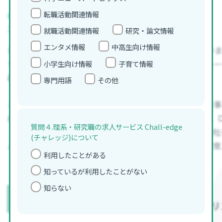
転職活動関連情報
リケラボ編集部
就職活動関連情報
研究・論文情報
エンタメ情報
中高生向け情報
多くの分野でDX・デジタル人材の需要が急速に高まってい
リングを通じた“データ駆動型”へのシフトが不可欠となる一
小学生向け情報
子育て情報
確立されておらず、多くの企業が課題に直面しています。
専門用語
その他
こうした背景を踏まえ、パーソルテンプスタッフ研究開発事業本部
成や組織づくりに深い知見を持つ3名のスピーカーを迎え、
質問４.理系・研究職の求人サービス Chall-edge
（2025年2月12日）。それぞれの立場からの講演の後、
(チャレッジ)について
パネルディスカッションでは、バイオ産業が直面する人材育
利用したことがある
知っているが利用したことがない
知らない
＜第一講演＞
スキル可視化が促進するDX人材育成〜リスキリ