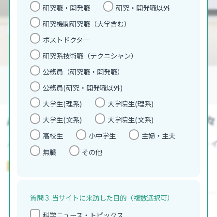
研究職・開発職
研究・開発職以外
研究機関研究職（大学含む）
ポストドクター
研究系技術職（テクニシャン）
公務員（研究職・開発職）
公務員(研究・開発職以外)
大学生(理系)
大学院生(理系)
AI時代の人材課題とリスキリング～様
大学生(文系)
大学院生(文系)
高校生
小中学生
主婦・主夫
パーソルテンプスタッフ主催バイオDX産業人材育成講座・
無職
その他
研究・論文
サイエンストピックス
質問３.当サイトに来訪した目的（複数選択可）
科学ニュース・トピックス