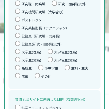
研究職・開発職
研究・開発職以外
研究機関研究職（大学含む）
ポストドクター
研究系技術職（テクニシャン）
公務員（研究職・開発職）
公務員(研究・開発職以外)
理系職のワーパパ・ワーママ150人に
大学生(理系)
大学院生(理系)
ト調査！
大学生(文系)
大学院生(文系)
高校生
小中学生
主婦・主夫
“理系の子育て”最前線 第1回
無職
その他
リケラボ子育て
研究・仕事と子育ての両立
質問３.当サイトに来訪した目的（複数選択可）
科学ニュース・トピックス