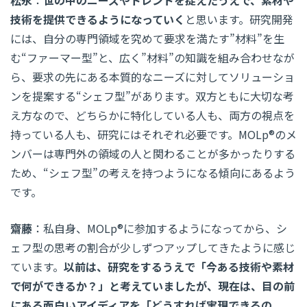
松永
：
世の中のニーズやトレンドを捉えたうえで、素材や
技術を提供できるようになっていく
と思います。研究開発
には、自分の専門領域を究めて要求を満たす”材料”を生
む“ファーマー型”と、広く”材料”の知識を組み合わせなが
ら、要求の先にある本質的なニーズに対してソリューショ
ンを提案する“シェフ型”があります。双方ともに大切な考
え方なので、どちらかに特化している人も、両方の視点を
持っている人も、研究にはそれぞれ必要です。MOLp®のメ
ンバーは専門外の領域の人と関わることが多かったりする
ため、“シェフ型”の考えを持つようになる傾向にあるよう
です。
齋藤
：私自身、MOLp®に参加するようになってから、シ
ェフ型の思考の割合が少しずつアップしてきたように感じ
ています。
以前は、研究をするうえで「今ある技術や素材
で何ができるか？」と考えていましたが、現在は、目の前
にある面白いアイディアを「どうすれば実現できるの