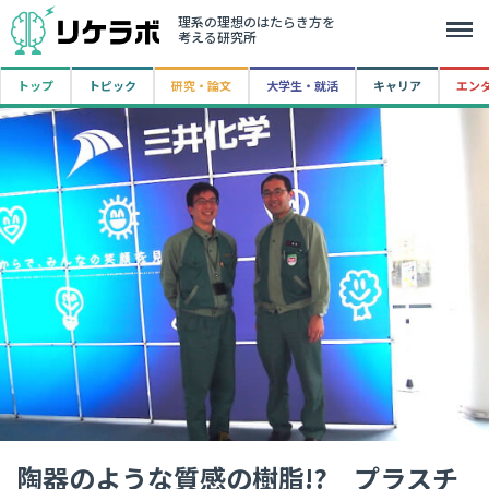
理系の理想のはたらき方を
考える研究所
トップ
トピック
研究・論文
大学生・就活
キャリア
エン
陶器のような質感の樹脂!? プラスチ