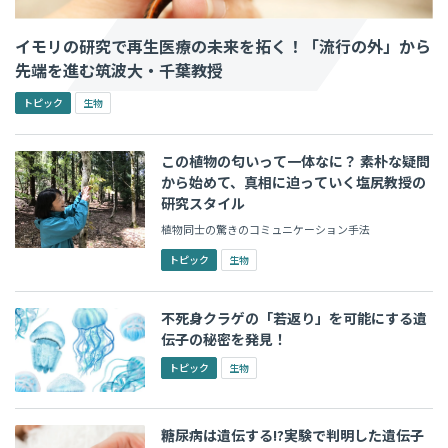
イモリの研究で再生医療の未来を拓く！「流行の外」から
先端を進む筑波大・千葉教授
トピック
生物
この植物の匂いって一体なに？ 素朴な疑問
から始めて、真相に迫っていく塩尻教授の
研究スタイル
植物同士の驚きのコミュニケーション手法
トピック
生物
不死身クラゲの「若返り」を可能にする遺
伝子の秘密を発見！
トピック
生物
糖尿病は遺伝する!?実験で判明した遺伝子