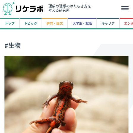
理系の理想のはたらき方を
考える研究所
トップ
トピック
研究・論文
大学生・就活
キャリア
エン
#生物